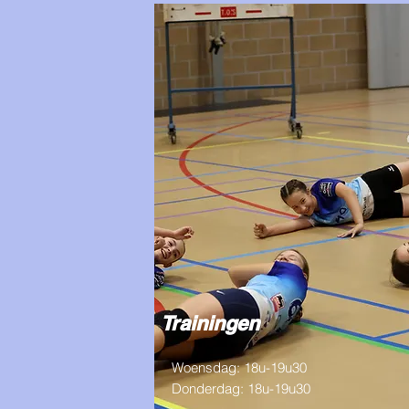
image
Add a Title
Describe
your
image
Trainingen
Woensdag: 18u-19u30
Donderdag: 18u-19u30